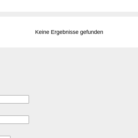
t macht den Reiz aus. Wer mag, legt noch etwas Käse d
cht glücklich. Herkunft und Alltagstauglichkeit Tacos dor
Keine Ergebnisse gefunden