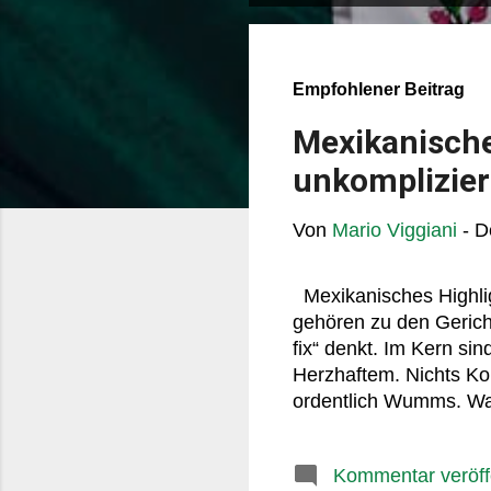
o
s
t
Empfohlener Beitrag
s
Mexikanische
unkomplizier
Von
Mario Viggiani
-
D
Mexikanisches Highlig
gehören zu den Gericht
fix“ denkt. Im Kern sind
Herzhaftem. Nichts Ko
ordentlich Wumms. Wa
kross, innen weich und
knack erzeugt. Wenn m
Kommentar veröff
Hühnchen, Kartoffelpüre