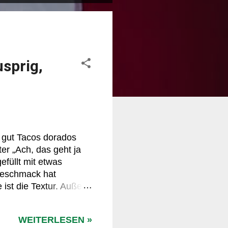
sprig,
 gut Tacos dorados
er „Ach, das geht ja
gefüllt mit etwas
 Geschmack hat
st die Textur. Außen
 schon ein leises
lungen wie zerzupftes
WEITERLESEN »
t es auch. Aber genau