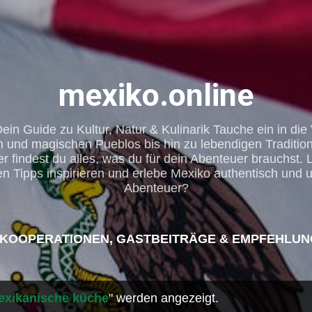
Direkt zum Hauptbereich
mexiko.online
in Guide zu Kultur, Natur & Kulinarik Tauche ein in die 
und magischen Pueblos bis hin zu lebendigen Tradition
 findest du alles, was du für dein Abenteuer brauchst.
n Tipps inspirieren und erlebe Mexiko authentisch und un
Abenteuer?
KOOPERATIONEN, GASTBEITRÄGE & EMPFEHLUN
ERDIENEN. WERDEN AUCH SIE TEIL DES ERFOLG
PARTNERPROGRAMM VON ...
exikanische küche
" werden angezeigt.