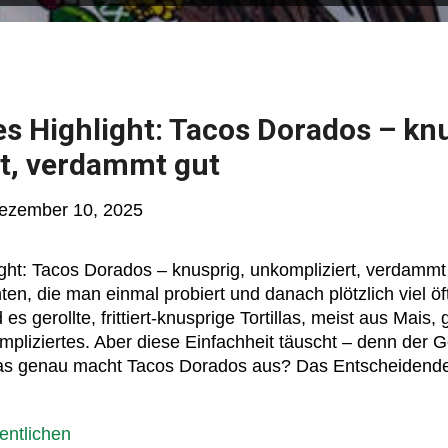
s Highlight: Tacos Dorados – knu
t, verdammt gut
ezember 10, 2025
ht: Tacos Dorados – knusprig, unkompliziert, verdammt
en, die man einmal probiert und danach plötzlich viel öft
 es gerollte, frittiert-knusprige Tortillas, meist aus Mais, 
mpliziertes. Aber diese Einfachheit täuscht – denn der
s genau macht Tacos Dorados aus? Das Entscheidende i
 saftig. Ein kleiner Gegensatz, der beim Reinbeißen fast
an’s hört, weiß man: gelungen. Traditionell kommen Fül
entlichen
e (ja, wirklich!) oder Bohnen hinein. Klingt rustikal? Is