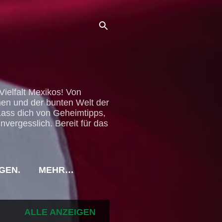
Vielfalt Mexikos! Von
en und der bunten Welt der
 Lass dich von Geheimtipps,
vergesslich. Bereit für das
GEN.
MEHR…
REICHEN TOURISTIK
ALLE ANZEIGEN