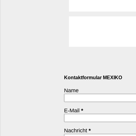
diese Bodenständigkei
bindet die Füllung, ma
durchs Land: auf...
Kontaktformular MEXIKO
Name
E-Mail
*
Nachricht
*