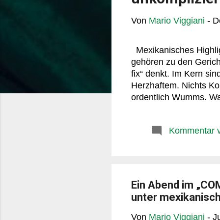
Von
Mario Viggiani
-
D
Mexikanisches Highlig
gehören zu den Gericht
fix“ denkt. Im Kern sind
Herzhaftem. Nichts Ko
ordentlich Wumms. Wa
kross, innen weich und
knack erzeugt. Wenn m
Kommentar ve
Hühnchen, Kartoffelpüre
diese Bodenständigkei
bindet die Füllung, ma
durchs Land: auf...
Ein Abend im „COM
unter mexikanisch
Von
Mario Viggiani
-
J