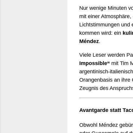
Nur wenige Minuten vo
mit einer Atmosphäre, d
Lichtstimmungen und ei
kommen wird: ein
kul
Méndez
.
Viele Leser werden Pa
Impossible“
mit Tim M
argentinisch-italienis
Orangenbasis an ihre 
Zeugnis des Anspruchs
Avantgarde statt Ta
Obwohl Méndez gebürti