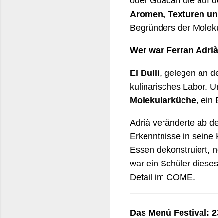
oder Guacamole auf de
Aromen, Texturen un
Begründers der Molek
Wer war Ferran Adrià
El Bulli
, gelegen an d
kulinarisches Labor. U
Molekularküche
, ein 
Adrià veränderte ab d
Erkenntnisse in seine 
Essen dekonstruiert, n
war ein Schüler diese
Detail im COME.
Das Menú Festival: 2