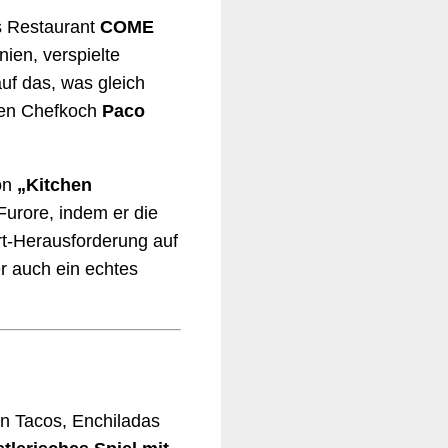
s Restaurant
COME
nien, verspielte
uf das, was gleich
ren Chefkoch
Paco
on
„Kitchen
Furore, indem er die
rt-Herausforderung auf
r auch ein echtes
en Tacos, Enchiladas