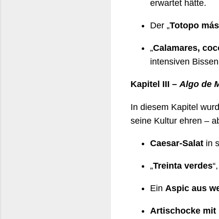
erwartet hätte.
Der „
Totopo más
„
Calamares, coco
intensiven Bissen
Kapitel III –
Algo de M
In diesem Kapitel wur
seine Kultur ehren – ab
Caesar-Salat
in 
„
Treinta verdes
“
Ein
Aspic aus w
Artischocke mit