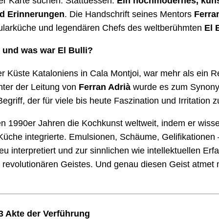
r Karte suchen. Stattdessen:
Ein hochmodernes, künst
d Erinnerungen
. Die Handschrift seines Mentors
Ferra
ularküche und legendären Chefs des weltberühmten
El 
 und was war El Bulli?
er Küste Kataloniens in Cala Montjoi, war mehr als ein R
nter der Leitung von
Ferran Adrià
wurde es zum Synonym
Begriff, der für viele bis heute Faszination und Irritation 
en 1990er Jahren die Kochkunst weltweit, indem er wisse
Küche integrierte. Emulsionen, Schäume, Gelifikationen –
eu interpretiert und zur sinnlichen wie intellektuellen E
s revolutionären Geistes. Und genau diesen Geist atmet
3 Akte der Verführung