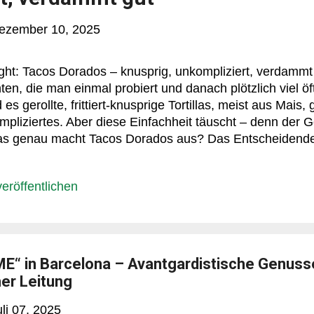
ezember 10, 2025
ht: Tacos Dorados – knusprig, unkompliziert, verdammt
en, die man einmal probiert und danach plötzlich viel öft
 es gerollte, frittiert-knusprige Tortillas, meist aus Mais, 
mpliziertes. Aber diese Einfachheit täuscht – denn der
s genau macht Tacos Dorados aus? Das Entscheidende i
 saftig. Ein kleiner Gegensatz, der beim Reinbeißen fast
an’s hört, weiß man: gelungen. Traditionell kommen Fül
röffentlichen
e (ja, wirklich!) oder Bohnen hinein. Klingt rustikal? Is
t macht den Reiz aus. Wer mag, legt noch etwas Käse d
cht glücklich. Herkunft und Alltagstauglichkeit Tacos dor
E“ in Barcelona – Avantgardistische Genuss
er Leitung
uli 07, 2025