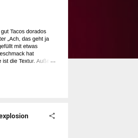
 gut Tacos dorados
er „Ach, das geht ja
gefüllt mit etwas
 Geschmack hat
st die Textur. Außen
 schon ein leises
lungen wie zerzupftes
t es auch. Aber genau
azu – schmilzt schön,
ados findet man quer
explosion