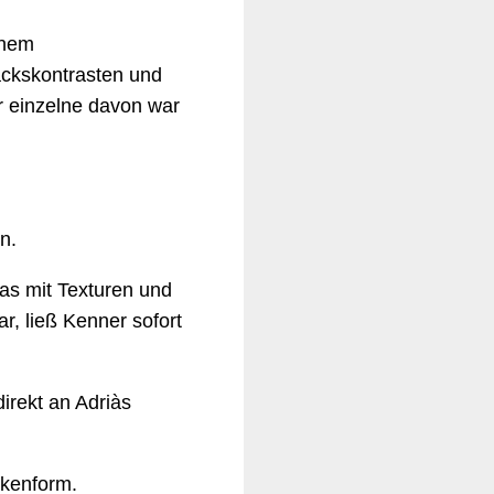
inem
ackskontrasten und
der einzelne davon war
n.
das mit Texturen und
r, ließ Kenner sofort
 direkt an Adriàs
lkenform.