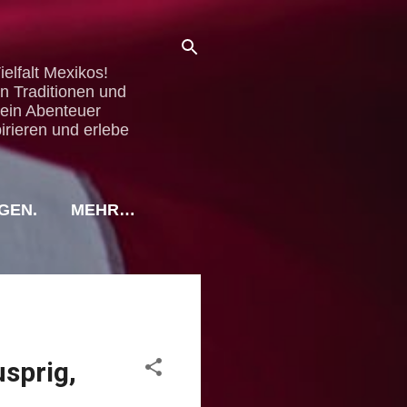
elfalt Mexikos!
n Traditionen und
dein Abenteuer
irieren und erlebe
GEN.
MEHR…
RFOLGREICHEN
sprig,