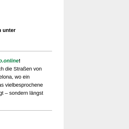
 unter
.online
!
ch die Straßen von
elona, wo ein
das vielbesprochene
rgt – sondern längst