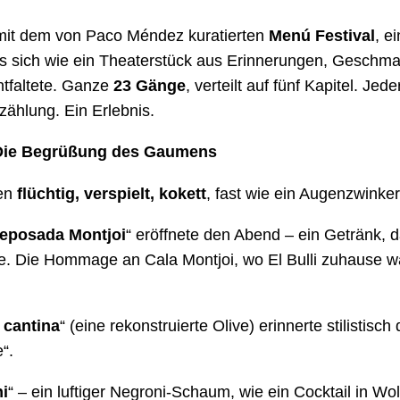
it dem von Paco Méndez kuratierten
Menú Festival
, e
s sich wie ein Theaterstück aus Erinnerungen, Geschm
entfaltete. Ganze
23 Gänge
, verteilt auf fünf Kapitel. Je
zählung. Ein Erlebnis.
Die Begrüßung des Gaumens
ren
flüchtig, verspielt, kokett
, fast wie ein Augenzwinker
reposada Montjoi
“ eröffnete den Abend – ein Getränk, 
e. Die Hommage an Cala Montjoi, wo El Bulli zuhause wa
 cantina
“ (eine rekonstruierte Olive) erinnerte stilistisch
“.
i
“ – ein luftiger Negroni-Schaum, wie ein Cocktail in Wo