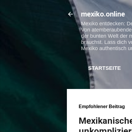
mexiko.online
Mexiko entdecken: Dei
Von atemberaubenden 
der bunten Welt der m
brauchst. Lass dich v
Mexiko authentisch un
STARTSEITE
KOSTENLOS G
Empfohlener Beitrag
Mexikanische
unkomplizier