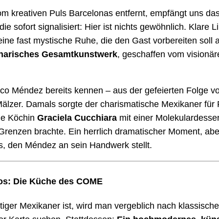
m kreativen Puls Barcelonas entfernt, empfängt uns da
ie sofort signalisiert: Hier ist nichts gewöhnlich. Klare Li
ne fast mystische Ruhe, die den Gast vorbereiten soll a
inarisches Gesamtkunstwerk
, geschaffen vom visionä
co Méndez bereits kennen – aus der gefeierten Folge v
älzer. Damals sorgte der charismatische Mexikaner für 
che Köchin
Graciela Cucchiara
mit einer Molekulardesse
Grenzen brachte. Ein herrlich dramatischer Moment, abe
, den Méndez an sein Handwerk stellt.
cos: Die Küche des COME
ger Mexikaner ist, wird man vergeblich nach klassisch