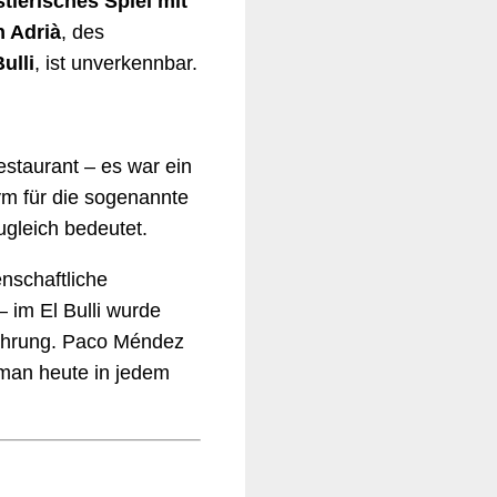
lerisches Spiel mit
n Adrià
, des
Bulli
, ist unverkennbar.
estaurant – es war ein
 für die sogenannte
zugleich bedeutet.
nschaftliche
 im El Bulli wurde
rfahrung. Paco Méndez
 man heute in jedem