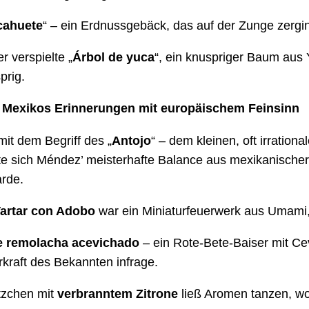
cahuete
“ – ein Erdnussgebäck, das auf der Zunge zergi
r verspielte „
Árbol de yuca
“, ein knuspriger Baum aus
prig.
: Mexikos Erinnerungen mit europäischem Feinsinn
mit dem Begriff des „
Antojo
“ – dem kleinen, oft irration
te sich Méndez’ meisterhafte Balance aus mexikanische
arde.
Tartar con Adobo
war ein Miniaturfeuerwerk aus Umami,
 remolacha acevichado
– ein Rote-Bete-Baiser mit Ce
kraft des Bekannten infrage.
tzchen mit
verbranntem Zitrone
ließ Aromen tanzen, wo