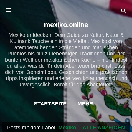
Direkt zum Hauptbereich
mexiko.online
Mexiko entdecken: Dein Guide zu Kultur, Natur &
Kulinarik Tauche ein in die Vielfalt Mexikos! Von
atemberaubenden Stränden und magischen
Pueblos bis hin zu lebendigen Traditionen und der
bunten Welt der mexikanischen Küche – hier findest
du alles, was du für dein Abenteuer brauchst. Lass
dich von Geheimtipps, Geschichten und praktischen
Tipps inspirieren und erlebe Mexiko authentisch und
unvergesslich. Bereit für das Abenteuer?
STARTSEITE
MEHR…
Posts mit dem Label "
Mexiko
ALLE ANZEIGEN