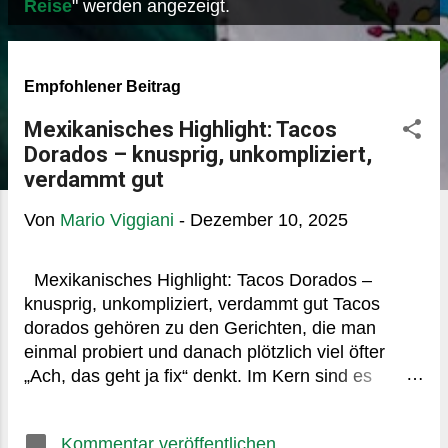
P
Reise
" werden angezeigt.
o
s
Empfohlener Beitrag
t
s
Mexikanisches Highlight: Tacos
Dorados – knusprig, unkompliziert,
verdammt gut
Von
Mario Viggiani
-
Dezember 10, 2025
Mexikanisches Highlight: Tacos Dorados –
knusprig, unkompliziert, verdammt gut Tacos
dorados gehören zu den Gerichten, die man
einmal probiert und danach plötzlich viel öfter
„Ach, das geht ja fix“ denkt. Im Kern sind es
gerollte, frittiert-knusprige Tortillas, meist aus
Mais, gefüllt mit etwas Herzhaftem. Nichts
Kommentar veröffentlichen