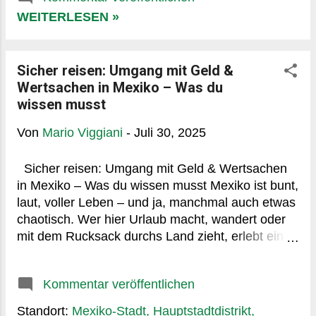
Kompliziertes. Aber diese Einfachheit täuscht –
denn der Geschmack hat ordentlich Wumms. Was
WEITERLESEN »
genau macht Tacos Dorados aus? Das
Entscheidende ist die Textur. Außen kross, innen
weich und saftig. Ein kleiner Gegensatz, der beim
Sicher reisen: Umgang mit Geld &
Reinbeißen fast schon ein leises knack erzeugt.
Wertsachen in Mexiko – Was du
Wenn man’s hört, weiß man: gelungen.
wissen musst
Traditionell kommen Füllungen wie zerzupftes
Von
Mario Viggiani
-
Juli 30, 2025
Hühnchen, Kartoffelpüree (ja, wirklich!) oder
Bohnen hinein. Klingt rustikal? Ist es auch. Aber
Sicher reisen: Umgang mit Geld & Wertsachen
genau diese Bodenständigkeit macht den Reiz
in Mexiko – Was du wissen musst Mexiko ist bunt,
aus. Wer mag, legt noch etwas Käse dazu –
laut, voller Leben – und ja, manchmal auch etwas
schmilzt schön, bindet die Füllung, macht
chaotisch. Wer hier Urlaub macht, wandert oder
glücklich. Herkunft und Alltagstauglichkeit Tacos
mit dem Rucksack durchs Land zieht, erlebt ein
dorados findet man quer durchs Land: auf...
echtes Abenteuer. Aber wie gefährlich ist das
Ganze wirklich? Und was ist mit Trickdieben,
Kommentar veröffentlichen
Hotels, Geldtransport und Notfällen? Zeit für eine
ehrliche Einschätzung. Geld in Mexiko: Bargeld ist
Standort:
Mexiko-Stadt, Hauptstadtdistrikt,