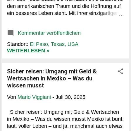
Spanisch (Englisch in touristischen Bereichen
den amerikanischen Traum und die Hoffnung auf
möglich) Besonderheit: Lagune der sieben Farben
ein besseres Leben steht. Mit ihrer einzigartigen
– unterschiedliche Blautöne durch
Position als Bindeglied zwischen zwei Welten
unterschiedliche Tiefen und...
verkörpert sie seit jeher die Sehnsucht nach
Kommentar veröffentlichen
Veränderung und die Komplexität der
amerikanisch-mexikanischen Beziehungen. Eine
Standort:
El Paso, Texas, USA
Stadt mit bewegter Geschichte Die Geschichte El
WEITERLESEN »
Pasos reicht bis ins 16. Jahrhundert zurück, als
spanische Eroberer das Gebiet am Rio Grande
erreichten. Der Name "El Paso" - zu Deutsch "der
Sicher reisen: Umgang mit Geld &
Pass" - bezieht sich auf einen natürlichen
Wertsachen in Mexiko – Was du
Durchgang durch die umliegenden Berge, der
wissen musst
schon von indigenen Völkern genutzt wurde. 1659
Von
Mario Viggiani
-
Juli 30, 2025
wurde hier der erste spanische Außenposten
errichtet, der den Grundstein für die heutige Stadt
legte. Die eigentliche Entwicklung zur
Sicher reisen: Umgang mit Geld & Wertsachen
bedeutenden Grenzstadt begann nach dem
in Mexiko – Was du wissen musst Mexiko ist bunt,
Mexikanisch-Amerikanischen Krieg (1846-1848).
laut, voller Leben – und ja, manchmal auch etwas