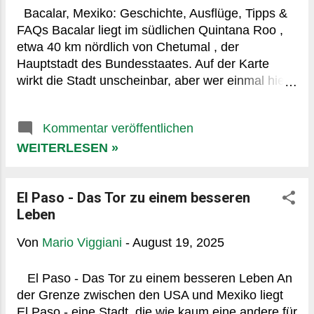
abseits der Hotels genießen – Ruhe pur. Tag 2:
Bacalar, Mexiko: Geschichte, Ausflüge, Tipps &
Lagune & Piratenkanal Morgens: Kajak oder
FAQs Bacalar liegt im südlichen Quintana Roo ,
Stand-up-Paddle auf der Lagune Bacalar .
etwa 40 km nördlich von Chetumal , der
Richtung Canal de los Piratas paddeln. Mittags:
Hauptstadt des Bundesstaates. Auf der Karte
Pi...
wirkt die Stadt unscheinbar, aber wer einmal hier
war, merkt schnell: Bacalar hat ein ganz eigenes
Tempo. Die Stadt liegt direkt an der Lagune der
Kommentar veröffentlichen
sieben Farben , einem See, dessen Wasser in
unterschiedlichen Blau- und Türkistönen
WEITERLESEN »
schimmert – von fast weiß bis tiefes Königsblau.
Hier verschmelzen Natur, Geschichte und
El Paso - Das Tor zu einem besseren
entspanntes Dorfleben. Kein überfüllter Strand,
Leben
keine Hotelburgen, sondern kleine Hotels,
Straßenmärkte und Bootsverleihe. Genau deshalb
Von
Mario Viggiani
-
August 19, 2025
lieben viele Reisende Bacalar. Steckbrief Bacalar
Bundesstaat: Quintana Roo Lage: Halbinsel
El Paso - Das Tor zu einem besseren Leben An
Yucatán, ca. 40 km nördlich von Chetumal
der Grenze zwischen den USA und Mexiko liegt
Bevölkerung: Rund 15.000 Einwohner Sprache:
El Paso - eine Stadt, die wie kaum eine andere für