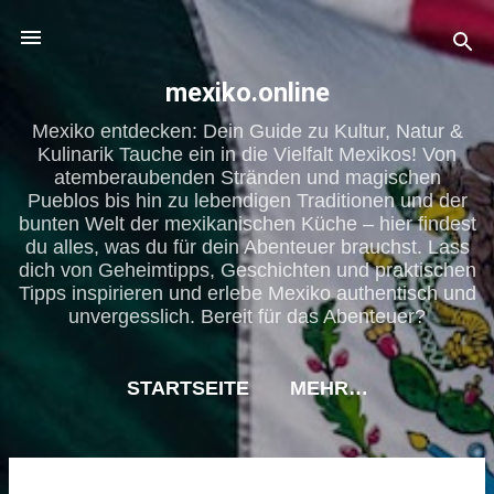
Direkt zum Hauptbereich
mexiko.online
Mexiko entdecken: Dein Guide zu Kultur, Natur &
Kulinarik Tauche ein in die Vielfalt Mexikos! Von
atemberaubenden Stränden und magischen
Pueblos bis hin zu lebendigen Traditionen und der
bunten Welt der mexikanischen Küche – hier findest
du alles, was du für dein Abenteuer brauchst. Lass
dich von Geheimtipps, Geschichten und praktischen
Tipps inspirieren und erlebe Mexiko authentisch und
unvergesslich. Bereit für das Abenteuer?
STARTSEITE
MEHR…