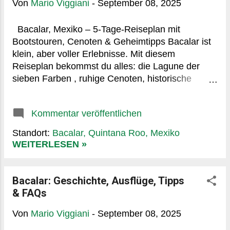
Von
Mario Viggiani
-
September 08, 2025
verlangt werden. Mini-Einschub: Ich wurde einmal
tatsächlich danach gefragt – fünf Sekunden
Stress, dann alles gut. Reisekrankenversicherung
Bacalar, Mexiko – 5-Tage-Reiseplan mit
Der Klassiker. Und absolut sinnvoll. Achte auf:
Bootstouren, Cenoten & Geheimtipps Bacalar ist
Auslandsabdeckung für medizinische Behan...
klein, aber voller Erlebnisse. Mit diesem
Reiseplan bekommst du alles: die Lagune der
sieben Farben , ruhige Cenoten, historische
Highlights und lokale Küche – ohne in die
Touristenfallen zu tappen. Tag 1: Ankommen &
Kommentar veröffentlichen
erste Eindrücke Morgens: Ankunft in Bacalar.
Check-in in einem kleinen Boutique-Hotel oder
Standort:
Bacalar, Quintana Roo, Mexiko
Hostel in der Nähe der Lagune. Mittags: Leichte
WEITERLESEN »
Mahlzeit im La Playita – frische Tacos mit Fisch
oder Garnelen. Nachmittags: Spaziergang durch
Pueblo Bacalar . Bunte Häuser, kleine Läden,
Bacalar: Geschichte, Ausflüge, Tipps
erste Fotospots. Abends: Sonnenuntergang am
& FAQs
Steg in Pueblo Nuevo – der perfekte Einstieg für
Von
Mario Viggiani
-
September 08, 2025
deine Lagunen-Erlebnisse. Insider-Tipp: Früh
starten und den Sonnenuntergang an einem Steg