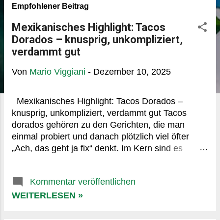
P
Empfohlener Beitrag
o
Mexikanisches Highlight: Tacos
s
Dorados – knusprig, unkompliziert,
t
verdammt gut
s
Von
Mario Viggiani
-
Dezember 10, 2025
Mexikanisches Highlight: Tacos Dorados –
knusprig, unkompliziert, verdammt gut Tacos
dorados gehören zu den Gerichten, die man
einmal probiert und danach plötzlich viel öfter
„Ach, das geht ja fix“ denkt. Im Kern sind es
gerollte, frittiert-knusprige Tortillas, meist aus
Mais, gefüllt mit etwas Herzhaftem. Nichts
Kommentar veröffentlichen
Kompliziertes. Aber diese Einfachheit täuscht –
denn der Geschmack hat ordentlich Wumms. Was
WEITERLESEN »
genau macht Tacos Dorados aus? Das
Entscheidende ist die Textur. Außen kross, innen