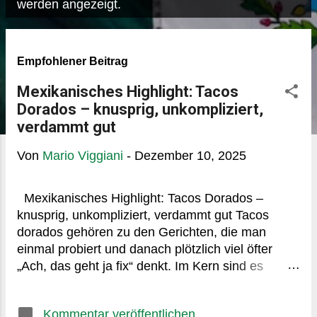
P
werden angezeigt.
o
s
Empfohlener Beitrag
t
s
Mexikanisches Highlight: Tacos
Dorados – knusprig, unkompliziert,
verdammt gut
Von
Mario Viggiani
-
Dezember 10, 2025
Mexikanisches Highlight: Tacos Dorados –
knusprig, unkompliziert, verdammt gut Tacos
dorados gehören zu den Gerichten, die man
einmal probiert und danach plötzlich viel öfter
„Ach, das geht ja fix“ denkt. Im Kern sind es
gerollte, frittiert-knusprige Tortillas, meist aus
Mais, gefüllt mit etwas Herzhaftem. Nichts
Kommentar veröffentlichen