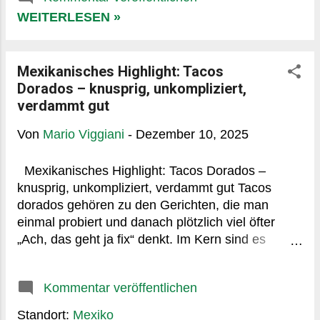
Kompliziertes. Aber diese Einfachheit täuscht –
denn der Geschmack hat ordentlich Wumms. Was
WEITERLESEN »
genau macht Tacos Dorados aus? Das
Entscheidende ist die Textur. Außen kross, innen
weich und saftig. Ein kleiner Gegensatz, der beim
Mexikanisches Highlight: Tacos
Reinbeißen fast schon ein leises knack erzeugt.
Dorados – knusprig, unkompliziert,
Wenn man’s hört, weiß man: gelungen.
verdammt gut
Traditionell kommen Füllungen wie zerzupftes
Von
Mario Viggiani
-
Dezember 10, 2025
Hühnchen, Kartoffelpüree (ja, wirklich!) oder
Bohnen hinein. Klingt rustikal? Ist es auch. Aber
Mexikanisches Highlight: Tacos Dorados –
genau diese Bodenständigkeit macht den Reiz
knusprig, unkompliziert, verdammt gut Tacos
aus. Wer mag, legt noch etwas Käse dazu –
dorados gehören zu den Gerichten, die man
schmilzt schön, bindet die Füllung, macht
einmal probiert und danach plötzlich viel öfter
glücklich. Herkunft und Alltagstauglichkeit Tacos
„Ach, das geht ja fix“ denkt. Im Kern sind es
dorados findet man quer durchs Land: auf...
gerollte, frittiert-knusprige Tortillas, meist aus
Mais, gefüllt mit etwas Herzhaftem. Nichts
Kommentar veröffentlichen
Kompliziertes. Aber diese Einfachheit täuscht –
denn der Geschmack hat ordentlich Wumms. Was
Standort:
Mexiko