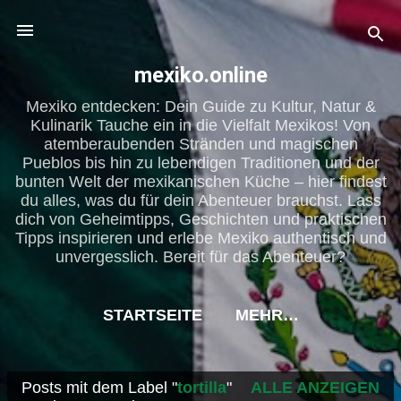
Direkt zum Hauptbereich
mexiko.online
Mexiko entdecken: Dein Guide zu Kultur, Natur &
Kulinarik Tauche ein in die Vielfalt Mexikos! Von
atemberaubenden Stränden und magischen
Pueblos bis hin zu lebendigen Traditionen und der
bunten Welt der mexikanischen Küche – hier findest
du alles, was du für dein Abenteuer brauchst. Lass
dich von Geheimtipps, Geschichten und praktischen
Tipps inspirieren und erlebe Mexiko authentisch und
unvergesslich. Bereit für das Abenteuer?
STARTSEITE
MEHR…
Posts mit dem Label "
tortilla
"
ALLE ANZEIGEN