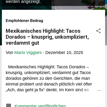
P
werden angezeigt.
o
s
Empfohlener Beitrag
t
s
Mexikanisches Highlight: Tacos
Dorados – knusprig, unkompliziert,
verdammt gut
Von
Mario Viggiani
-
Dezember 10, 2025
Mexikanisches Highlight: Tacos Dorados –
knusprig, unkompliziert, verdammt gut Tacos
dorados gehören zu den Gerichten, die man
einmal probiert und danach plötzlich viel öfter
„Ach, das geht ja fix“ denkt. Im Kern sind es
gerollte, frittiert-knusprige Tortillas, meist aus
Mais, gefüllt mit etwas Herzhaftem. Nichts
Kommentar veröffentlichen