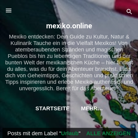
Direkt zum Hauptbereich
mexiko.online
Mexiko entdecken: Dein Guide zu Kultur, Natur &
Kulinarik Tauche ein in die Vielfalt Mexikos! Von
atemberaubenden Stränden und magischen
Pueblos bis hin zu lebendigen Traditionen und der
bunten Welt der mexikanischen Küche – hier findest
du alles, was du für dein Abenteuer brauchst. Lass
dich von Geheimtipps, Geschichten und praktischen
Tipps inspirieren und erlebe Mexiko authentisch und
unvergesslich. Bereit für das Abenteuer?
STARTSEITE
MEHR…
Posts mit dem Label "
Urlaub
"
ALLE ANZEIGEN