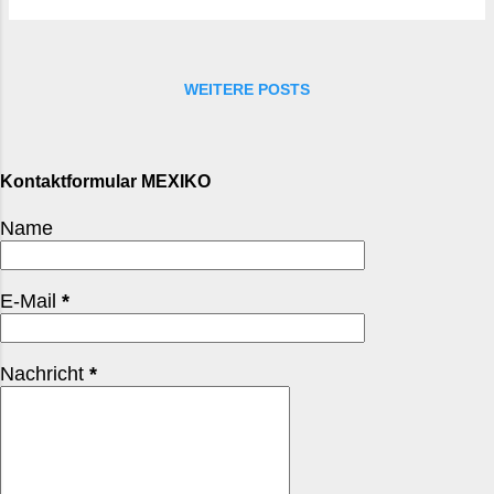
Einreise Reisepass : mindestens 6 Monate gültig.
Touristenkarte (FMM) : Wird in vielen Fällen nicht
mehr auf Papier ausgegeben, aber Auflagen
variieren je nach Flughafen. Einfach die Angaben
WEITERE POSTS
der Airline und des Zielflughafens checken. Rück-
oder Weiterreiseticket : Kann bei der Einreise
verlangt werden. Mini-Einschub: Ich wurde einmal
Kontaktformular MEXIKO
tatsächlich danach gefragt – fünf Sekunden
Stress, dann alles gut. Reisekrankenversicherung
Name
Der Klassiker. Und absolut sinnvoll. Achte auf:
Auslandsabdeckung für medizinische Behan...
E-Mail
*
Nachricht
*